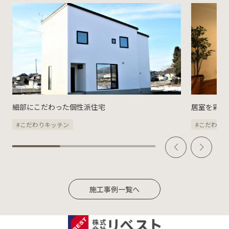
細部にこだわった個性派住宅
居室を彩る
#こだわりキッチン
#こだわり
施工事例一覧へ