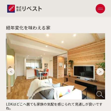
経年変化を味わえる家
へ行
LDKはどこへ居ても家族の気配を感じられて見通しが良いです
ﾘ
ね。
化