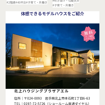
#吹き抜け・勾配天井
#2階建
#40坪台
#子育て・共働き
#子育て・共働き
体感できるモデルハウスをご紹介
北上ハウジングプラザアエル
住所｜〒024-0093 岩手県北上市本石町1丁目6-63
TEL｜0197-72-5726（ショールーム直通ダイヤル）