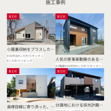
施工事例
NEW
NEW
小屋裏収納をプラスした平
屋の住まい
#30坪台
#こだわりキッチン
人気の家事楽動線のある規
#こだわりリビング
格住宅ECONO
#2階建
#30坪台
#こだわりキッチン
NEW
NEW
分譲地における採光計画と
奥様目線に寄り添った、子
は
育て応援住宅