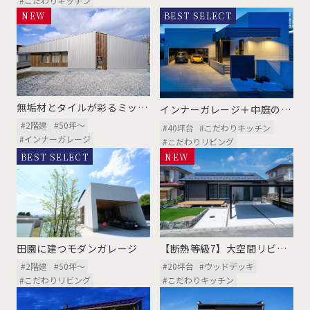
#こだわりキッチン
NEW
BEST SELECT
NEW
無垢材とタイルが彩るミッド
インナーガレージ＋中庭のあ
センチュリーなガレージハウ
る平屋
#2階建
#50坪〜
ス
#40坪台
#こだわりキッチン
#インナーガレージ
#こだわりリビング
BEST SELECT
NEW
NEW
【断熱等級7】大空間リビン
田園に建つモダンガレージ
グのある素材感にこだわった
#20坪台
#ウッドデッキ
#2階建
#50坪〜
平屋
#こだわりキッチン
#こだわりリビング