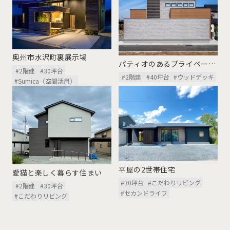
奥州市水沢町裏展示場
パティオのあるプライベート
と開放感を両立した住まい
#2階建
#30坪台
#2階建
#40坪台
#ウッドデッキ
#Sumica（空間活用）
平屋の2世帯住宅
愛猫と楽しく暮らす住まい
#30坪台
#こだわりリビング
#2階建
#30坪台
#セカンドライフ
#こだわりリビング