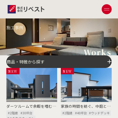
施工事例
Works
商品・特徴から探す
NEW
NEW
ダーツルームで余暇を嗜むホ
家族の時間を紡ぐ、中庭とヌ
テルライク空間
ックのある家
#2階建
#30坪台
#2階建
#40坪台
#ウッドデッキ