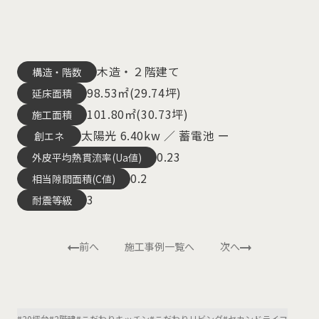
木造・２階建て
構造・階数
98.53㎡(29.74坪)
延床面積
101.80㎡(30.73坪)
施工面積
太陽光 6.40kw ／ 蓄電池 ー
創エネ
0.23
外皮平均熱貫流率(Ua値)
0.2
相当隙間面積(C値)
3
耐震等級
前へ
施工事例一覧へ
次へ
#20坪台
#2階建
#こだわりキッチン
#こだわりリビング
#セカンドライフ