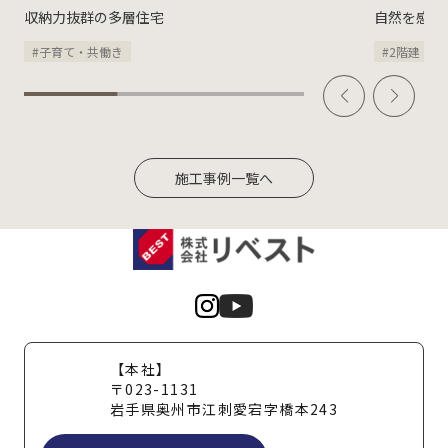
収納力抜群の多層住宅
自然を感じ
#子育て・共働き
#2階建
#
施工事例一覧へ
【本社】
〒023-1131
岩手県奥州市江刺愛宕字橋本243