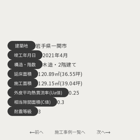
の
岩手県一関市
建築地
2021年4月
竣工年月日
木造・2階建て
構造・階数
120.89㎡(36.55坪)
延床面積
129.15㎡(39.04坪)
施工面積
0.25
外皮平均熱貫流率(Ua値)
0.3
相当隙間面積(C値)
3
耐震等級
前へ
施工事例一覧へ
次へ