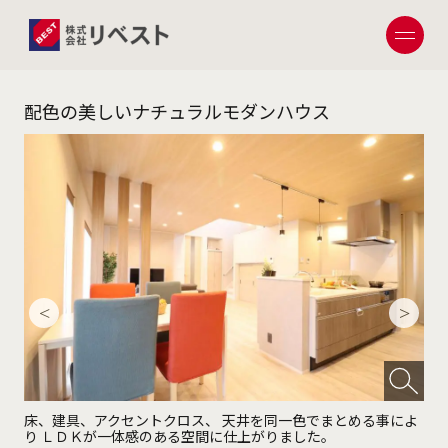
配色の美しいナチュラルモダンハウス
床、建具、アクセントクロス、 天井を同一色でまとめる事によ
夜
り ＬＤＫが一体感のある空間に仕上がりました。
ス