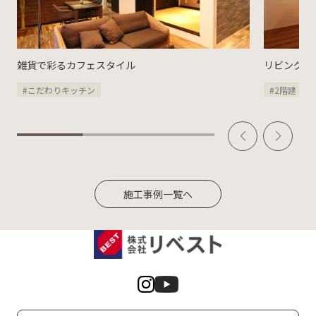
雑貨で彩るカフェスタイル
リビングの
#こだわりキッチン
#2階建
#
施工事例一覧へ