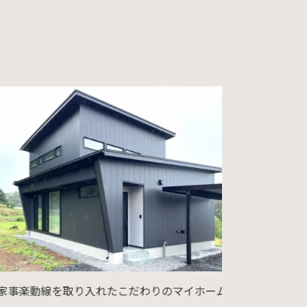
資料請求
楽動線を取り入れたこだわりのマイホーム
奥様目線