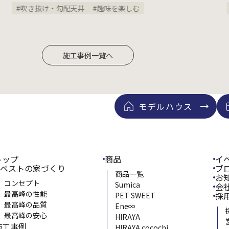
#吹き抜け・勾配天井
#趣味を楽しむ
#2
施工事例一覧へ
モデルハウス
トップ
商品
イ
ベストの家づくり
ブ
商品一覧
お
コンセプト
Sumica
会
最高峰の性能
採
PET SWEET
最高峰の品質
Ene∞
最高峰の安心
HIRAYA
施工事例
HIRAYA cocochi