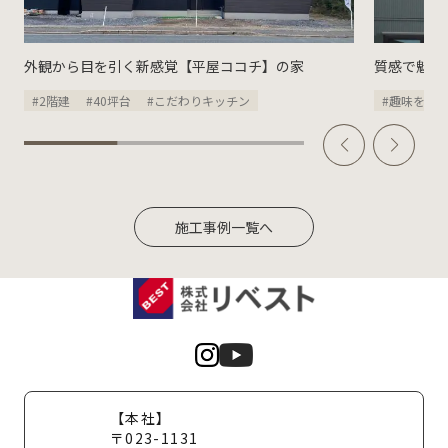
外観から目を引く新感覚【平屋ココチ】の家
質感で魅せ
#2階建
#40坪台
#こだわりキッチン
#趣味を楽
施工事例一覧へ
【本社】
〒023-1131