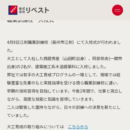
2022.04.09
職業訓練校 入校式
4月8日江刺職業訓練校（奥州市江刺）にて入校式が行われまし
た。
大工として入社した西舘秀星（山田町出身）、阿部奈央(一関市
出身)の2名が、建築施工系木造建築科に入校しました。
弊社では若手の大工育成プログラムの一環として、現場では経
験豊富な先輩のもと実践指導を受ける傍ら職業訓練校に通い、
早期の技術習得を目指しています。今後2年間で、仕事と両立し
ながら、高度な技能と知識を習得していきます。
二人は緊張した面持ちながら、日々の訓練への決意を新たにし
ていました。
大工育成の取り組みについては
こちらから