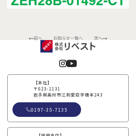
前へ
お知らせ一覧へ
次へ
【本社】
〒023-1131
岩手県奥州市江刺愛宕字橋本243
0197-35-7135
【盛岡支店】