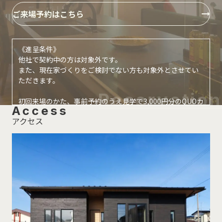
ご来場予約はこちら
《進呈条件》
他社で契約中の方は対象外です。
また、現在家づくりをご検討でない方も対象外とさせてい
ただきます。
初回来場のかた、事前予約のうえ見学で3,000円分のQUOカ
Access
ード
アクセス
※再来場のかたの予約は1,000円分となります。
※ギフトカードの種類はご予約のタイミングによって異な
ります。