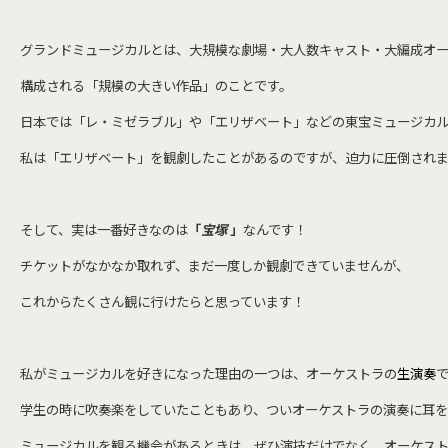
グランドミュージカルとは、大規模な劇場・大人数キャスト・大編成オ
構成される「規模の大きい作品」のことです。
日本では「レ・ミゼラブル」や「エリザベート」などの東宝ミュージカ
私は「エリザベート」を観劇したことがあるのですが、迫力に圧倒されま
そして、実は一番好きなのは
「
宝
塚
」
なんです！
チケットがなかなか取れず、まだ一度しか観劇できていませんが、
これからたくさん観に行けたらと思っています！
私がミュージカルを好きになった理由の一つは、オーケストラの
生演奏
学生の時に吹奏楽をしていたこともあり、ついオーケストラの演奏に耳を
ミュージカルを観る機会があるときは、ぜひ
演技だけでなく、オーケス