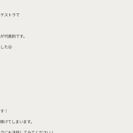
ーケストラで
ルが代表的です。
した😮
です！
傾けてしまいます。
トラにも注目してみてください！