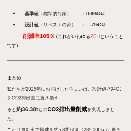
基準値
（標準的な家）
：15894GJ
設計値
（リベストの家）
： -794GJ
削減率105％
(これがいわゆる
ZEH
ということ
です)
まとめ
私たちが2025年にお届けした住まいは、設計値-794GJ
をCO2排出量に置き換え
約36.38t
CO2排出量削減
ると
もの
を実現しまし
た。
これは自動車で地球を約5.8周程度（235,000km）走る